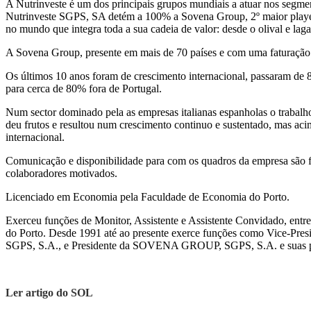
A Nutrinveste é um dos principais grupos mundiais a atuar nos segmen
Nutrinveste SGPS, SA detém a 100% a Sovena Group, 2º maior player
no mundo que integra toda a sua cadeia de valor: desde o olival e laga
A Sovena Group, presente em mais de 70 países e com uma faturação
Os últimos 10 anos foram de crescimento internacional, passaram d
para cerca de 80% fora de Portugal.
Num sector dominado pela as empresas italianas espanholas o trabalh
deu frutos e resultou num crescimento continuo e sustentado, mas ac
internacional.
Comunicação e disponibilidade para com os quadros da empresa são f
colaboradores motivados.
Licenciado em Economia pela Faculdade de Economia do Porto.
Exerceu funções de Monitor, Assistente e Assistente Convidado, ent
do Porto. Desde 1991 até ao presente exerce funções como Vice-Presi
SGPS, S.A., e Presidente da SOVENA GROUP, SGPS, S.A. e suas pa
Ler artigo do SOL