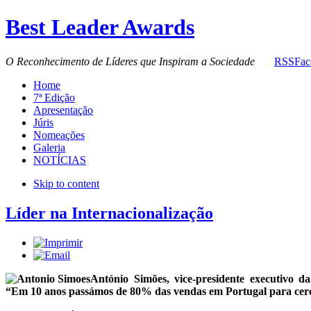
Best Leader Awards
O Reconhecimento de Líderes que Inspiram a Sociedade
RSS
Fac
Home
7ª Edição
Apresentação
Júris
Nomeações
Galeria
NOTÍCIAS
Skip to content
Líder na Internacionalização
António Simões, vice-presidente executivo 
“Em 10 anos passámos de 80% das vendas em Portugal para cerc