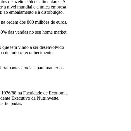
tos de azeite e óleos alimentares. A
 a nível mundial e a única empresa
r, ao embalamento e à distribuição.
 na ordem dos 800 milhões de euros.
e 80% das vendas no seu home market
o que tem vindo a ser desenvolvido
ima de tudo o reconhecimento
erramantas cruciais para manter os
re 1976/88 na Faculdade de Economia
dente Executivo da Nutrinveste,
rticipadas.