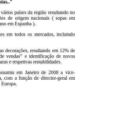
tas.."
vários países da região resultando no
ões de origem nacionais ( sopas em
rrano em Espanha ).
tes em todos os mercados, incluindo
as decorações, resultando em 12% de
de vendas” e identificação de novos
ras e respetivas rentabilidades.
assumiu em Janeiro de 2008 a vice-
 com a função de director-geral em
a Europa.