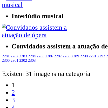
Interlúdio musical
Convidados assistem a atuação de
2281
2282
2283
2284
2285
2286
2287
2288
2289
2290
2291
2292
2
2300
2301
2302
2303
Existem 31 imagens na categoria
1
2
3
4