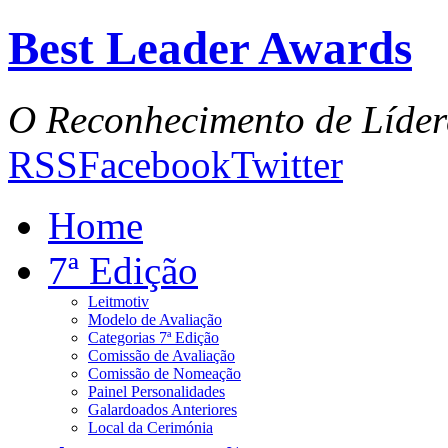
Best Leader Awards
O Reconhecimento de Líder
RSS
Facebook
Twitter
Home
7ª Edição
Leitmotiv
Modelo de Avaliação
Categorias 7ª Edição
Comissão de Avaliação
Comissão de Nomeação
Painel Personalidades
Galardoados Anteriores
Local da Cerimónia