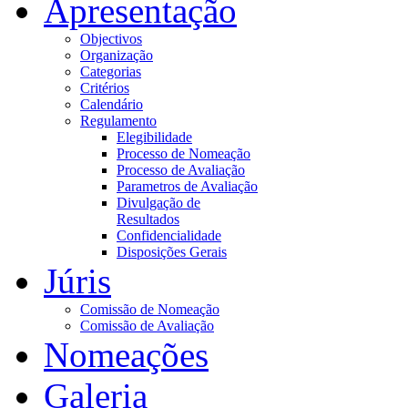
Apresentação
Objectivos
Organização
Categorias
Critérios
Calendário
Regulamento
Elegibilidade
Processo de Nomeação
Processo de Avaliação
Parametros de Avaliação
Divulgação de
Resultados
Confidencialidade
Disposições Gerais
Júris
Comissão de Nomeação
Comissão de Avaliação
Nomeações
Galeria