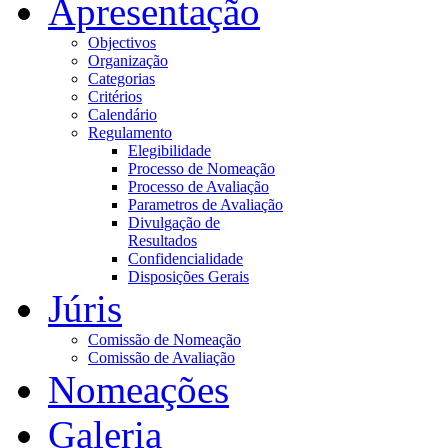
Apresentação
Objectivos
Organização
Categorias
Critérios
Calendário
Regulamento
Elegibilidade
Processo de Nomeação
Processo de Avaliação
Parametros de Avaliação
Divulgação de
Resultados
Confidencialidade
Disposições Gerais
Júris
Comissão de Nomeação
Comissão de Avaliação
Nomeações
Galeria