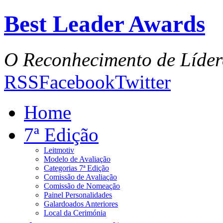
Best Leader Awards
O Reconhecimento de Líder
RSS
Facebook
Twitter
Home
7ª Edição
Leitmotiv
Modelo de Avaliação
Categorias 7ª Edição
Comissão de Avaliação
Comissão de Nomeação
Painel Personalidades
Galardoados Anteriores
Local da Cerimónia