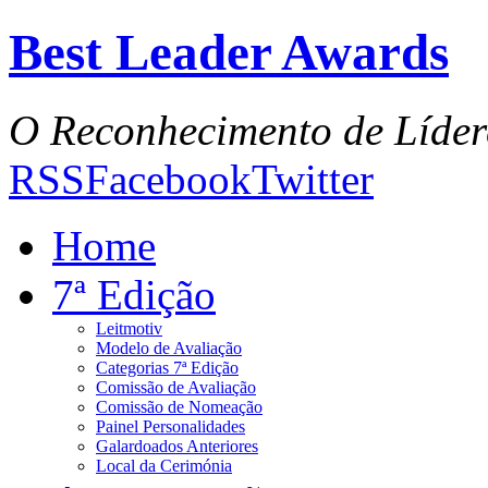
Best Leader Awards
O Reconhecimento de Líder
RSS
Facebook
Twitter
Home
7ª Edição
Leitmotiv
Modelo de Avaliação
Categorias 7ª Edição
Comissão de Avaliação
Comissão de Nomeação
Painel Personalidades
Galardoados Anteriores
Local da Cerimónia