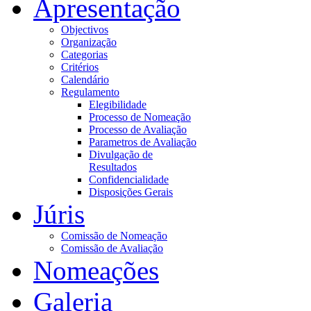
Apresentação
Objectivos
Organização
Categorias
Critérios
Calendário
Regulamento
Elegibilidade
Processo de Nomeação
Processo de Avaliação
Parametros de Avaliação
Divulgação de
Resultados
Confidencialidade
Disposições Gerais
Júris
Comissão de Nomeação
Comissão de Avaliação
Nomeações
Galeria