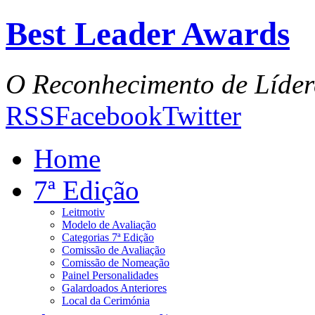
Best Leader Awards
O Reconhecimento de Líder
RSS
Facebook
Twitter
Home
7ª Edição
Leitmotiv
Modelo de Avaliação
Categorias 7ª Edição
Comissão de Avaliação
Comissão de Nomeação
Painel Personalidades
Galardoados Anteriores
Local da Cerimónia