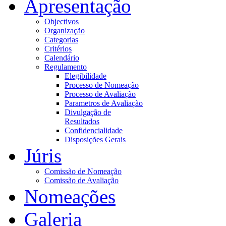
Apresentação
Objectivos
Organização
Categorias
Critérios
Calendário
Regulamento
Elegibilidade
Processo de Nomeação
Processo de Avaliação
Parametros de Avaliação
Divulgação de
Resultados
Confidencialidade
Disposições Gerais
Júris
Comissão de Nomeação
Comissão de Avaliação
Nomeações
Galeria