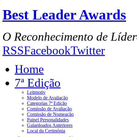
Best Leader Awards
O Reconhecimento de Líder
RSS
Facebook
Twitter
Home
7ª Edição
Leitmotiv
Modelo de Avaliação
Categorias 7ª Edição
Comissão de Avaliação
Comissão de Nomeação
Painel Personalidades
Galardoados Anteriores
Local da Cerimónia