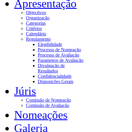
Apresentação
Objectivos
Organização
Categorias
Critérios
Calendário
Regulamento
Elegibilidade
Processo de Nomeação
Processo de Avaliação
Parametros de Avaliação
Divulgação de
Resultados
Confidencialidade
Disposições Gerais
Júris
Comissão de Nomeação
Comissão de Avaliação
Nomeações
Galeria